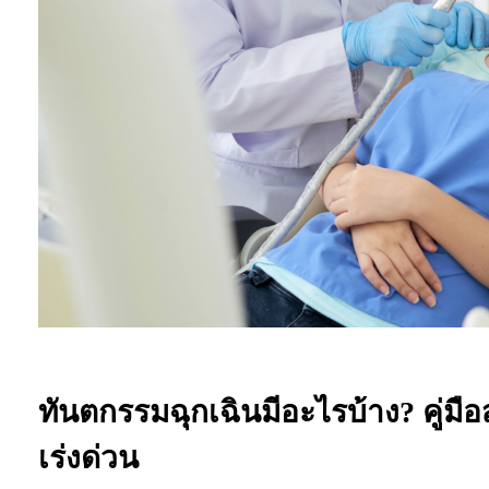
ทันตกรรมฉุกเฉินมีอะไรบ้าง? คู่
เร่งด่วน