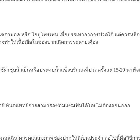
ตามอล หรือ ไอบูโพรเฟน เพื่อบรรเทาอาการปวดได้ แต่ควรหลีกเ
ทำให้เนื้อเยื่อในช่องปากเกิดการระคายเคือง
้าชุบน้ำเย็นหรือประคบน้ำแข็งบริเวณที่ปวดครั้งละ 15-20 นาที
พทย์ ทันตแพทย์อาจสามารถซ่อมแซมฟันได้โดยไม่ต้องถอนออก
รมฉุกเฉิน ควรดูแลสุขภาพช่องปากให้ดีเป็นประจำ ต่อไปนี้คือวิธีก