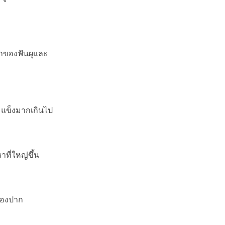
ักของฟันผุและ
มแข็งมากเกินไป
ที่ใหญ่ขึ้น
ช่องปาก