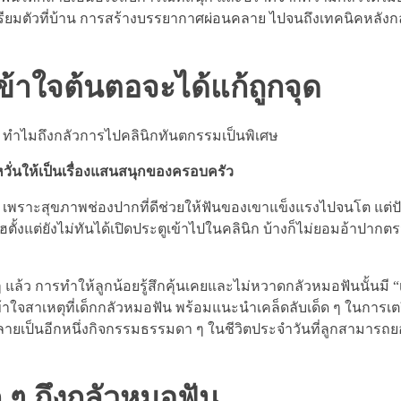
ตรียมตัวที่บ้าน การสร้างบรรยากาศผ่อนคลาย ไปจนถึงเทคนิคหลังก
ข้าใจต้นตอจะได้แก้ถูกจุด
 ๆ ทำไมถึงกลัวการไปคลินิกทันตกรรมเป็นพิเศษ
วั่นให้เป็นเรื่องแสนสนุกของครอบครัว
งยิ่ง เพราะสุขภาพช่องปากที่ดีช่วยให้ฟันของเขาแข็งแรงไปจนโต แต่
ั้งแต่ยังไม่ทันได้เปิดประตูเข้าไปในคลินิก บ้างก็ไม่ยอมอ้าปากต
 แล้ว การทำให้ลูกน้อยรู้สึกคุ้นเคยและไม่หวาดกลัวหมอฟันนั้นมี 
้าใจสาเหตุที่เด็กกลัวหมอฟัน พร้อมแนะนำเคล็ดลับเด็ด ๆ ในการเ
ฟันกลายเป็นอีกหนึ่งกิจกรรมธรรมดา ๆ ในชีวิตประจำวันที่ลูกสามารถ
็ก ๆ ถึงกลัวหมอฟัน