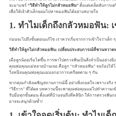
จะมาแชร์
“วิธีทำให้ลูกไม่กลัวหมอฟัน”
ตั้งแต่เคล็ดลับการเ
เพื่อให้เจ้าตัวเล็กยอมไปหาหมอฟันได้อย่างสบายใจ
1. ทำไมเด็กถึงกลัวหมอฟัน: เ
ก่อนจะไปถึงขั้นตอนแก้ไข เราควรเริ่มจากการเข้าใจว่าเด็ก
วิธีทำให้ลูกไม่กลัวหมอฟัน: เปลี่ยนประสบการณ์ที่ชวนหวาดห
เมื่อลูกน้อยเริ่มโตขึ้น การพาไปตรวจฟันเป็นสิ่งจำเป็นอย่า
คุณพ่อคุณแม่หลายบ้านเจอ คือลูก “กลัวหมอฟัน” จนร้องไห้โฮต
วิ่งหนีจนคุณพ่อคุณแม่ออกอาการเครียดตาม ๆ กัน
หากคุณกำลังเผชิญสถานการณ์นี้ อย่าเพิ่งถอดใจ เพราะจริง ๆ
“วิธีการ” ที่ได้ผล บทความนี้จะพาคุณพ่อคุณแม่ไปทำความเข
รับมือทุกขั้นตอน ตั้งแต่ที่บ้านจนถึงที่คลินิก ให้การตรวจ
อาจจะสนุกด้วยซ้ำ!
1. เข้าใจจุดเริ่มต้น: ทำไมเด