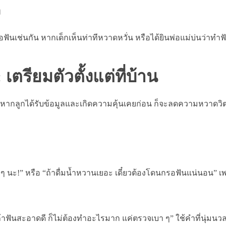
ง
เช่นกัน หากเด็กเห็นท่าทีหวาดหวั่น หรือได้ยินพ่อแม่บ่นว่าทำฟัน
เตรียมตัวตั้งแต่ที่บ้าน
าะหากลูกได้รับข้อมูลและเกิดความคุ้นเคยก่อน ก็จะลดความหวาดว
ๆ นะ!” หรือ “ถ้าดื่มน้ำหวานเยอะ เดี๋ยวต้องโดนกรอฟันแน่นอน” 
ง ถ้าฟันสะอาดดี ก็ไม่ต้องทำอะไรมาก แค่ตรวจเบา ๆ” ใช้คำที่นุ่ม