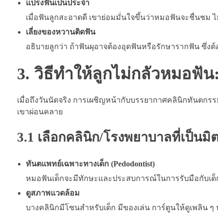
แปรงฟันเป็นประจำ
เมื่อฟันลูกสะอาดดี เขาย่อมมั่นใจขึ้นว่าหมอฟันจะชื่นชม 
เลี่ยงของหวานติดฟัน
อธิบายลูกว่า ถ้าฟันผุอาจต้องอุดฟันหรือรักษารากฟัน ซึ่งต
3. วิธีทำให้ลูกไม่กลัวหมอฟ
เมื่อถึงวันนัดจริง การเผชิญหน้ากับบรรยากาศคลินิกทันตกรร
เขาผ่อนคลาย
3.1 เลือกคลินิก/โรงพยาบาลที่เป็นมิต
ทันตแพทย์เฉพาะทางเด็ก (Pedodontist)
หมอฟันเด็กจะมีทักษะและประสบการณ์ในการรับมือกับเด็กสูงก
ดูสภาพแวดล้อม
บางคลินิกมีโซนสำหรับเด็ก มีของเล่น การ์ตูนให้ดูเพลิน ๆ