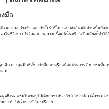
องมือ
ัว แสงไฟสว่างจ้า และเก้าอี้ปรับขึ้นลงแบบอัตโนมัติ ล้วนเป็นปัจจัยท
ยเจอในชีวิตประจำวันมาก่อน บางครั้งแค่เห็นหรือได้ยินเสียงก็ทำให
 การอุดฟันที่เจ็บกว่าที่คาด หรือแม้แต่ผ่านการรักษาฟันที่ค่อนข
ถัดไป
พูดถึงหมอฟันในเชิงขู่ให้เด็กกลัว เช่น “ถ้าไม่แปรงฟัน เดี๋ยวหม
่ากับการทำให้เจ็บปวด” โดยปริยาย