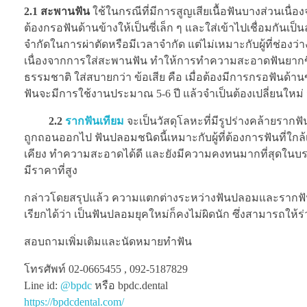
2.1 สะพานฟัน
ใช้ในกรณีที่มีการสูญเสียเนื้อฟันบางส่วนเนื่อ
ต้องกรอฟันด้านข้างให้เป็นซี่เล็ก ๆ และใส่เข้าไปเชื่อมกันเป
จำกัดในการผ่าตัดหรือมีเวลาจำกัด แต่ไม่เหมาะกับผู้ที่ช่องว่าง
เนื่องจากการใส่สะพานฟัน ทำให้การทำความสะอาดฟันยากขึ้น จ
ธรรมชาติ ใส่สบายกว่า ข้อเสีย คือ เมื่อต้องมีการกรอฟันด้านข
ฟันจะมีการใช้งานประมาณ 5-6 ปี แล้วจำเป็นต้องเปลี่ยนใหม
2.2
รากฟันเทียม
จะเป็นวัสดุโลหะที่มีรูปร่างคล้ายรา
ถูกถอนออกไป ฟันปลอมชนิดนี้เหมาะกับผู้ที่ต้องการฟันที่ใกล
เคียง ทำความสะอาดได้ดี และยังมีความคงทนมากที่สุดในบรรดา
มีราคาที่สูง
กล่าวโดยสรุปแล้ว ความแตกต่างระหว่างฟันปลอมและรากฟันเ
เรียกได้ว่า เป็นฟันปลอมยุคใหม่ก็คงไม่ผิดนัก ซึ่งสามารถให้ร่
สอบถามเพิ่มเติมและนัดหมายทำฟัน
โทรศัพท์ 02-0665455 , 092-5187829
Line id:
@bpdc
หรือ bpdc.dental
https://bpdcdental.com/