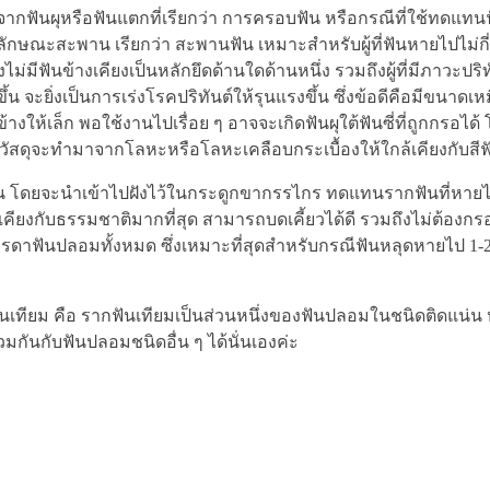
งจากฟันผุหรือฟันแตกที่เรียกว่า การครอบฟัน หรือกรณีที่ใช้ทดแทนฟั
็นลักษณะสะพาน เรียกว่า สะพานฟัน เหมาะสำหรับผู้ที่ฟันหายไปไม่กี่ซ
ไม่มีฟันข้างเคียงเป็นหลักยึดด้านใดด้านหนึ่ง รวมถึงผู้ที่มีภาวะปริ
ะยิ่งเป็นการเร่งโรคปริทันต์ให้รุนแรงขึ้น ซึ่งข้อดีคือมีขนาดเห
้างให้เล็ก พอใช้งานไปเรื่อย ๆ อาจจะเกิดฟันผุใต้ฟันซี่ที่ถูกกรอไ
่ วัสดุจะทำมาจากโลหะหรือโลหะเคลือบกระเบื้องให้ใกล้เคียงกับสี
กฟัน โดยจะนำเข้าไปฝังไว้ในกระดูกขากรรไกร ทดแทนรากฟันที่หาย
้เคียงกับธรรมชาติมากที่สุด สามารถบดเคี้ยวได้ดี รวมถึงไม่ต้องกร
ฟันปลอมทั้งหมด ซึ่งเหมาะที่สุดสำหรับกรณีฟันหลุดหายไป 1-2 ซี
ทียม คือ รากฟันเทียมเป็นส่วนหนึ่งของฟันปลอมในชนิดติดแน่น
วมกันกับฟันปลอมชนิดอื่น ๆ ได้นั่นเองค่ะ