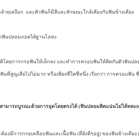
้ายเหงือก และตัวฟันก็มีสีและลักษณะใกล้เคียงกับฟันข้างเคียง
าฟันปลอมถอดได้ฐานโลหะ
าติโดยการกรอฟันให้เล็กลง และทำการครอบฟันให้ติดกับตัวฟันปล
ที่สูญเสียไปไม่มาก หรือเพียงซี่ใดซี่หนึ่ง เรียกว่า การครอบฟัน
ม่สามารถบูรณะด้วยการอุดโดยตรงได้ (ฟันปลอมติดแน่นไม่ได้ทด
ะต้องมีการกรอเคลือบฟันและเนื้อฟัน (ที่ยังดีๆอยู่) ของฟันข้างเคียง 