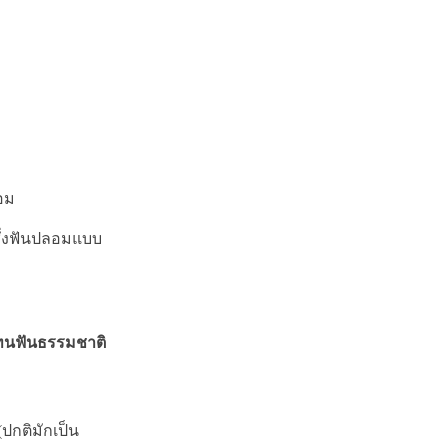
อม
 ซึ่งฟันปลอมแบบ
แทนฟันธรรมชาติ
(ปกติมักเป็น