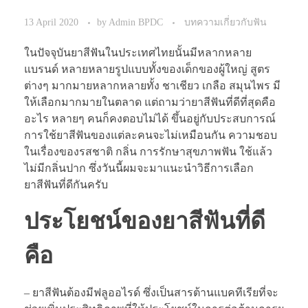
13 April 2020
by
Admin BPDC
บทความเกี่ยวกับฟัน
ในปัจจุบันยาสีฟันในประเทศไทยนั้นมีหลากหลาย
แบรนด์ หลายหลายรูปแบบทั้งของเด็กของผู้ใหญ่ สูตร
ต่างๆ มากมายหลากหลายทั้ง ชาเชียว เกลือ สมุนไพร มี
ให้เลือกมากมายในตลาด แต่ถามว่ายาสีฟันที่ดีที่สุดคือ
อะไร หลายๆ คนก็คงตอบไม่ได้ ขึ้นอยู่กับประสบการณ์
การใช้ยาสีฟันของแต่ละคนจะไม่เหมือนกัน ความชอบ
ในเรื่องของรสชาติ กลิ่น การรักษาสุขภาพฟัน ใช้แล้ว
ไม่มีกลิ่นปาก ซึ่งวันนี้ผมจะมาแนะนำวิธีการเลือก
ยาสีฟันที่ดีกันครับ
ประโยชน์ของยาสีฟันที่ดี
คือ
– ยาสีฟันต้องมีฟลูออไรด์ ซึ่งเป็นสารต้านแบคทีเรียที่จะ