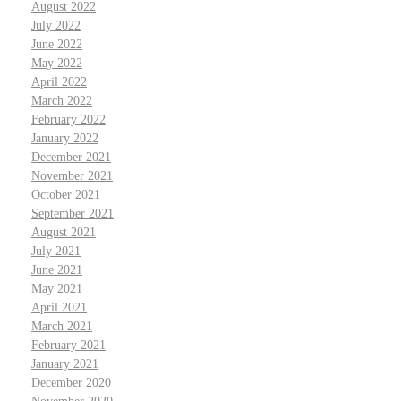
August 2022
July 2022
June 2022
May 2022
April 2022
March 2022
February 2022
January 2022
December 2021
November 2021
October 2021
September 2021
August 2021
July 2021
June 2021
May 2021
April 2021
March 2021
February 2021
January 2021
December 2020