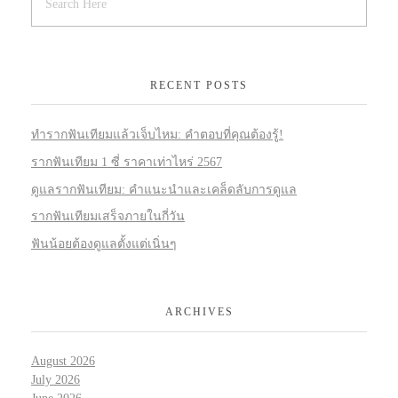
RECENT POSTS
ทำรากฟันเทียมแล้วเจ็บไหม: คำตอบที่คุณต้องรู้!
รากฟันเทียม 1 ซี่ ราคาเท่าไหร่ 2567
ดูแลรากฟันเทียม: คำแนะนำและเคล็ดลับการดูแล
รากฟันเทียมเสร็จภายในกี่วัน
ฟันน้อยต้องดูแลตั้งแต่เนิ่นๆ
ARCHIVES
August 2026
July 2026