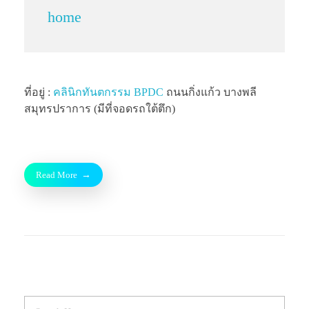
home
ที่อยู่ :
คลินิกทันตกรรม BPDC
ถนนกิ่งแก้ว บางพลี
สมุทรปราการ (มีที่จอดรถใต้ตึก)
Read More