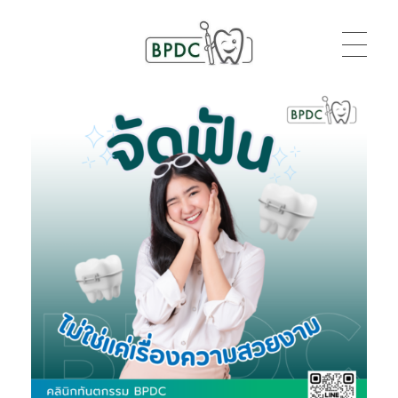
BPDC
แค่เว็บเวิร์ดเพรสเว็บหนึ่ง