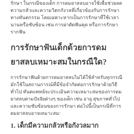
รักษา ในกรณีของเด็ก การดมยาสลบอาจใช้เพื่อช่วยลด
ความกลัวและความวิตกกังวลที่เกี่ยวข้องกับการรักษา
ทางทันตกรรม โดยเฉพาะหากเป็นการรักษาที่ใช้เวลา
นานหรือซับซ้อน เช่น การผ่าตัดฟันคุด หรือการรักษา
รากฟัน
การรักษาฟันเด็กด้วยการดม
ยาสลบเหมาะสมในกรณีใด?
การรักษาฟันด้วยการดมยาสลบไม่ได้ใช้สำหรับทุกกรณี
มักใช้ในสถานการณ์ที่มีข้อจำกัดต่อการรักษาด้วยวิธี
ทั่วไป ทันตแพทย์จะประเมินความเหมาะสมของการดม
ยาสลบตามปัจจัยต่างๆ ของเด็ก เช่น อายุ สุขภาพทั่วไป
และความซับซ้อนของการรักษา ต่อไปนี้เป็นกรณีที่การ
ดมยาสลบอาจเหมาะสม:
1. เด็กมีความกลัวหรือกังวลมาก