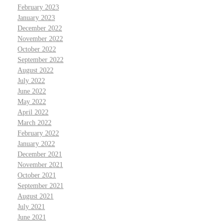
February 2023
January 2023
December 2022
November 2022
October 2022
September 2022
August 2022
July 2022
June 2022
May 2022
April 2022
March 2022
February 2022
January 2022
December 2021
November 2021
October 2021
September 2021
August 2021
July 2021
June 2021