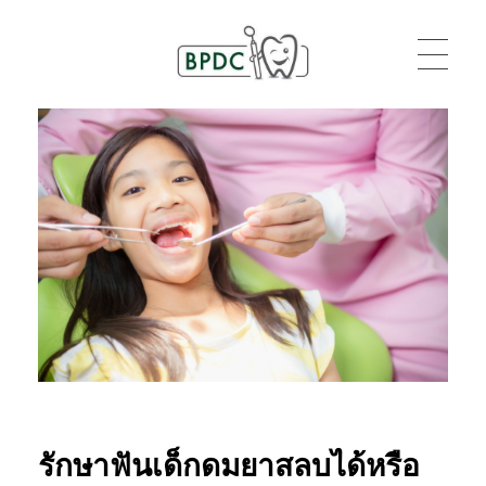
BPDC
แค่เว็บเวิร์ดเพรสเว็บหนึ่ง
รักษาฟันเด็กดมยาสลบได้หรือ