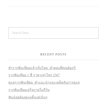
RECENT POSTS
ทำรากฟันเทียมแล้วเจ็บไหม: คำตอบที่คุณต้องรู้!
รากฟันเทียม 1 ซี่ ราคาเท่าไหร่ 2567
ดูแลรากฟันเทียม: คำแนะนำและเคล็ดลับการดูแล
รากฟันเทียมเสร็จภายในกี่วัน
ฟันน้อยต้องดูแลตั้งแต่เนิ่นๆ