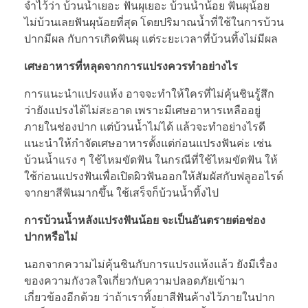
จำไว้ว่า บ้วนน้ำเยอะ ฟันผุเยอะ บ้วนน้ำน้อย ฟันผุน้อย
ไม่บ้วนเลยฟันผุน้อยที่สุด โดยปริมาณน้ำที่ใช้ในการบ้วน
ปากมีผล กับการเกิดฟันผุ แต่ระยะเวลาที่บ้วนทิ้งไม่มีผล
เศษอาหารที่หลุดจากการแปรงควรทำอย่างไร
การแนะนำแปรงแห้ง อาจจะทำให้ใครที่ไม่คุ้นชินรู้สึก
ว่ายังแปรงได้ไม่สะอาด เพราะมีเศษอาหารเหลืออยู่
ภายในช่องปาก แต่บ้วนน้ำไม่ได้ แล้วจะทำอย่างไรดี
แนะนำให้กำจัดเศษอาหารตั้งแต่ก่อนแปรงฟันค่ะ เช่น
บ้วนน้ำแรง ๆ ใช้ไหมขัดฟัน ในกรณีที่ใช้ไหมขัดฟัน ให้
ใช้ก่อนแปรงฟันเพื่อเปิดผิวฟันออกให้สัมผัสกับฟลูออไรด์
จากยาสีฟันมากขึ้น ใช้เสร็จก็บ้วนน้ำทิ้งไป
การบ้วนน้ำหลังแปรงฟันน้อย จะเป็นอันตรายต่อช่อง
ปากหรือไม่
นอกจากความไม่คุ้นชินกับการแปรงแห้งแล้ว ยังมีเรื่อง
ของความกังวลใจเกี่ยวกับความปลอดภัยเข้ามา
เกี่ยวข้องอีกด้วย ว่าถ้าเราทิ้งยาสีฟันค้างไว้ภายในปาก