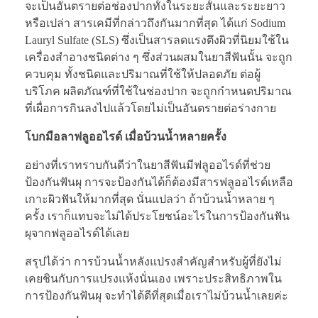
จะเป็นอันตรายต่อช่องปากทั้งในระยะสั้นและระยะยาว
หรือเปล่า สารเคมีที่กล่าวถึงกันมากที่สุด ได้แก่ Sodium
Lauryl Sulfate (SLS) ซึ่งเป็นสารลดแรงตึงผิวที่นิยมใช้ใน
เครื่องสำอางชนิดต่าง ๆ ซึ่งส่วนผสมในยาสีฟันนั้น จะถูก
ควบคุม ทั้งชนิดและปริมาณที่ใช้ให้ปลอดภัย ต่อผู้
บริโภค ผลิตภัณฑ์ที่ใช้ในช่องปาก จะถูกกำหนดปริมาณ
ที่เผื่อการกินลงไปแล้วโดยไม่เป็นอันตรายต่อร่างกาย
โบกมือลาฟลูออไรด์ เมื่อบ้วนน้ำหลายครั้ง
อย่างที่เราทราบกันดีว่าในยาสีฟันมีฟลูออไรด์ที่ช่วย
ป้องกันฟันผุ การจะป้องกันได้ก็ต้องมีสารฟลูออไรด์เหลือ
เกาะผิวฟันให้มากที่สุด นั่นแปลว่า ถ้าบ้วนน้ำหลาย ๆ
ครั้ง เราก็แทบจะไม่ได้ประโยชน์อะไรในการป้องกันฟัน
ผุจากฟลูออไรด์ได้เลย
สรุปได้ว่า การบ้วนน้ำหลังแปรงสำคัญสำหรับผู้ที่ยังไม่
เคยชินกับการแปรงแห้งนั่นเอง เพราะประสิทธิภาพใน
การป้องกันฟันผุ จะทำได้ดีที่สุดเมื่อเราไม่บ้วนน้ำเลยค่ะ