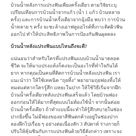
บ้วนน้ำหลังการแปรงฟันเพียงครั้งเดียว ตามวิจัยระบุ
เปรียบเทียบการบ้วนน้ำจากแก้ว (น้ำ 1 แก้ว บ้วนหลาย
ครั้ง) และการบ้วนน้ำครั้งเดียวจากอุ้งมือ พบว่า การบ้วน
น้ำหลาย ๆ ครั้ง จะชะล้างเอาฟลูออไรด์ที่เกาะติดผิวฟัน
ออกไป ทำให้ประสิทธิภาพในการป้องกันฟันผุลดลง
บ้วนน้ำหลังแปรงฟันแบบไหนถึงจะดี?
แน่นอนว่าสำหรับใครที่แปรงฟันแบบบ้วนน้ำมาตลอด
ชีวิต จะให้มาแปรงแห้งก็คงจะเป็นอะไรที่ทำใจกันได้
ยาก หากคุณเป็นคนที่ติดการบ้วนน้ำหลังแปรงฟัน เรา
แนะนำว่า ให้ใช้เทคนิค “ถุยทิ้ง” พยายามถุยฟองทิ้งให้
หมดแต่หากใครรู้สึก แหยะในปาก ให้ใช้วิธีเริ่มจากฝึก
บ้วนน้ำครั้งเดียวหลังแปรงฟันเสร็จแล้ว โดยบ้วนฟอง
ออกก่อนให้ได้มากที่สุดแบบไม่ต้องใช้น้ำ จากนั้นค่อย
บ้วนน้ำครั้งเดียว ถ้าทำแบบนี้จะทำให้รู้สึกสบายในช่อง
ปากยิ่งขึ้น ไม่มีฟองของยาสีฟันตกค้างอยู่ในช่องปาก
ลองฝึกไปเรื่อย ๆ อย่างต่อเนื่องสัก 3 สัปดาห์ ร่างกายก็
ปรับให้คุ้นชินกับการแปรงฟันด้วยวิธีดังกล่าว เพราะจง