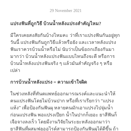
29 November 2021
แปรงฟันที่ถูกวิธี บ้วนน้ำหลังแปรงสำคัญไหม?
มีใครเคยสงสัยกันบ้างไหมคะ ว่าที่เราแปรงฟันกันอยู่ทุก
วันนี้ แปรงฟันกันถูกวิธีแล้วหรือยัง และเวลาหลังแปรง
ฟันเราควรบ้วนน้ำหรือไม่ นับว่าเป็นข้อถกเถียงกันมา
มากว่า บ้วนน้ำหลังแปรงฟันแบบไหนถึงจะดี หรือการ
บ้วนน้ำหลังแปรงฟันจริง ๆ แล้วมันสำคัญจริง ๆ หรือ
เปล่า
การบ้วนน้ำหลังแปรง = ความเข้าใจผิด
ในช่วงหลังที่ทันตแพทย์ออกมารณรงค์และแนะนำให้
คนแปรงฟันโดยไม่บ้วนปาก หรือที่เราเรียกว่า “แปรง
แห้ง” เพื่อป้องกันฟันผุ หลายคนมักเอาแปรงไปจุ่มน้ำ
ก่อนแปรงฟัน พอแปรงเปียก น้ำในปากก็เยอะ ยาสีฟันก็
เจือจางลงเร็ว โดยมีงานวิจัยในระยะหลังออกมาว่า
ยาสีฟันที่ผสมฟลูออไรด์สามารถป้องกันฟันผุได้ดีขึ้น ถ้า