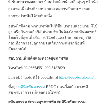
รักษาความสะอาด:
บ้วนปากด้วยน้ำเกลืออุ่นๆ หรือน้ำ
สะอาด เพื่อล้างสิ่งสกปรกและลดการอักเสบ ช่วยลด
อาการปวดฟันได้ระดับหนึ่ง
อย่างไรก็ตาม หากปวดฟันไม่ดีขึ้น ปวดรุนแรง บวม มีไข้
สูง หรือกินยาแล้วยังไม่หาย จำเป็นต้องไปพบทันตแพทย์
โดยเร็วที่สุด เพื่อรับการวินิจฉัยและรักษาอย่างถูกวิธี
ก่อนที่อาการจะลุกลามจนเกิดภาวะแทรกซ้อนที่
อันตรายได้
สอบถามเพิ่มเติมและตรวจสุขภาพฟัน
โทรศัพท์ 02-0665455 , 092-5187829
Line id: @bpdc หรือ bpdc.dental
https://bpdcdental.com/
ที่อยู่ :
คลินิกทันตกรรม
BPDC ถนนกิ่งแก้ว บางพลี
สมุทรปราการ (มีที่จอดรถใต้ตึก)
#
ทันตกรรม #ตรวจสุขภาพฟัน
#คลินิกทันตกรรม