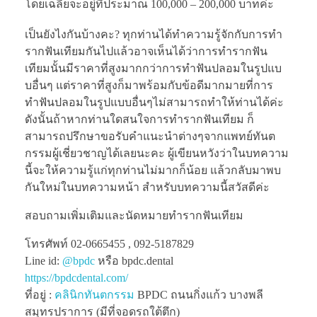
โดยเฉลี่ยจะอยู่ที่ประมาณ 100,000 – 200,000 บาทค่ะ
เป็นยังไงกันบ้างคะ? ทุกท่านได้ทำความรู้จักกับการทำ
รากฟันเทียมกันไปแล้วอาจเห็นได้ว่าการทำรากฟัน
เทียมนั้นมีราคาที่สูงมากกว่าการทำฟันปลอมในรูปแบ
บอื่นๆ แต่ราคาที่สูงก็มาพร้อมกับข้อดีมากมายที่การ
ทำฟันปลอมในรูปแบบอื่นๆไม่สามารถทำให้ท่านได้ค่ะ
ดังนั้นถ้าหากท่านใดสนใจการทำรากฟันเทียม ก็
สามารถปรึกษาขอรับคำแนะนำต่างๆจากแพทย์ทันต
กรรมผู้เชี่ยวชาญได้เลยนะคะ ผู้เขียนหวังว่าในบทความ
นี้จะให้ความรู้แก่ทุกท่านไม่มากก็น้อย แล้วกลับมาพบ
กันใหม่ในบทความหน้า สำหรับบทความนี้สวัสดีค่ะ
สอบถามเพิ่มเติมและนัดหมายทำรากฟันเทียม
โทรศัพท์ 02-0665455 , 092-5187829
Line id:
@bpdc
หรือ bpdc.dental
https://bpdcdental.com/
ที่อยู่ :
คลินิกทันตกรรม
BPDC ถนนกิ่งแก้ว บางพลี
สมุทรปราการ (มีที่จอดรถใต้ตึก)