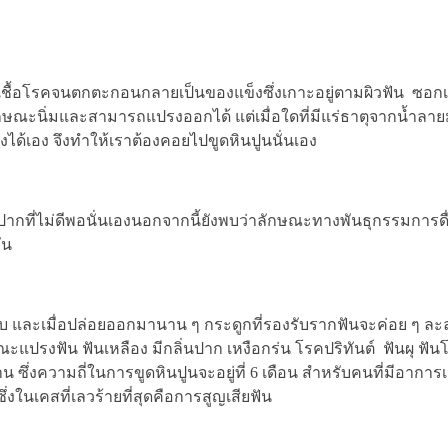
ับเชื้อโรคจนตกตะกอนกลายเป็นของแข็งซึ่งเกาะอยู่ตามผิวฟัน ซอก
ลักษณะนิ่มและสามารถแปรงออกได้ แต่เมื่อใดที่มีแร่ธาตุจากน้ำล
ด้เอง จึงทำให้เราต้องคอยไปขูดหินปูนนั่นเอง
ากที่ไม่ดีพอนั่นเองนอกจากนี้ยังพบว่าลักษณะทางพันธุกรรมการ
ัน
กเสบ และเมื่อปล่อยออกมานาน ๆ กระดูกที่รองรับรากฟันจะค่อย ๆ ละ
ะแปรงฟัน ฟันเหลือง มีกลิ่นปาก เหงือกร่น โรคปริทันต์ ฟันผุ ฟัน
าน ซึ่งความถี่ในการขูดหินปูนจะอยู่ที่ 6 เดือน สำหรับคนที่มีอาการ
่งในเคสที่เลวร้ายที่สุดคือการสูญเสียฟัน