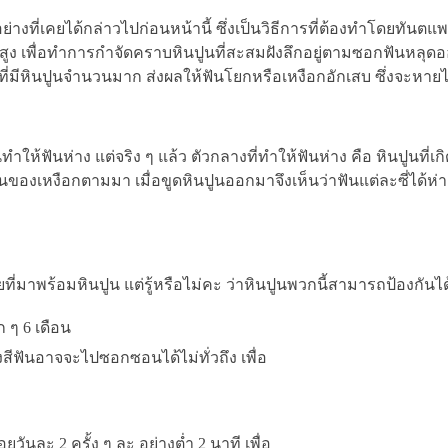
ี่เคยได้กล่าวไปก่อนหน้านี้ ซึ่งเป็นวิธีการที่ต้องทำโดยทันตแพท
ถี่สูง เพื่อทำการกำจัดคราบหินปูนที่สะสมฝังลึกอยู่ตามซอกฟันหล
ที่มีหินปูนจำนวนมาก ส่งผลให้ฟันโยกหรือเหงือกอักเสบ ซึ่งจะหายไ
ทำให้ฟันห่าง แต่จริง ๆ แล้ว ตัวกลางที่ทำให้ฟันห่าง คือ หินปูนที่เ
องเหงือกตามมา เมื่อขูดหินปูนออกมาจึงเห็นว่าฟันแต่ละซี่ได้ห่า
ที่มาพร้อมหินปูน แต่รู้หรือไม่คะ ว่าหินปูนพวกนี้สามารถป้องกันได้ด้
 ๆ 6 เดือน
สีฟันอาจจะไปซอกซอนได้ไม่ทั่วถึง เพื่อ
ันละ 2 ครั้ง ๆ ละ อย่างต่ำ 2 นาที เพื่อ