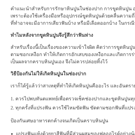
คำแนะนำสำหรับการรักษาหินปูนในช่องปาก การขูดหินปูน อย่างท
เพราะต้องใช้เครื่องมือหรืออุปกรณ์ขูดหินปูนด้วยคลื่นความ
ที่ทำอาจจะมีอาการเสียวฟันบ้าง หรือมีเลือดออกบ้าง ในกรณี
ทำไมหลังจากขูดหินปูนจึงรู้สึกว่าฟันห่าง
สำหรับเรื่องนี้เป็นเรื่องของความเข้าใจผิด คิดว่าการขูดหินปูน
ตามซอกเหงือก ทำให้เกิดการอักเสบของเหงือกและเกิดการร่นข
เป็นผลจากคราบหินปูนเอง จึงไม่ควรปล่อยทิ้งไว้
วิธีป้องกันไม่ให้เกิดหินปูนในช่องปาก
เราก็ได้รู้แล้วว่าสาเหตุที่ทำให้เกิดหินปูนคืออะไร และอันตราย
ควรไปพบทันตแพทย์เพื่อตรวจเช็คช่องปากและขูดหินปูนทุก
ทุกครั้งที่แปรงฟัน ควรใช้ไหมขัดฟัน ขัดตามซอกฟันที่แปรง
ป้องกันเศษอาหารตกค้างจนเกิดเป็นคราบหินปูน
แปรงฟันแห้งด้วยยาสีฟันที่มีส่วนผสมของฟลูออไรด์อย่างน้อยว