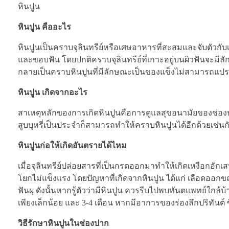
หินปูน
หินปูน คืออะไร
หินปูนเป็นคราบจุลินทรีย์หรือเศษอาหารที่สะสมและจับตัวก
และขอบฟัน โดยปกติคราบจุลินทรีย์ที่เกาะอยู่บนผิวฟันจะมี
กลายเป็นคราบหินปูนที่มีลักษณะเป็นของแข็งไม่สามารถแปรงไ
หินปูน เกิดจากอะไร
สาเหตุหลักของการเกิดหินปูนคือการดูแลสุขอนามัยของช่องป
สูบบุหรี่เป็นประจำก็สามารถทำให้คราบหินปูนได้อีกด้วยเช่นก
หินปูนก่อให้เกิดอันตรายได้ไหม
เมื่อจุลินทรีย์ปล่อยสารที่เป็นกรดออกมาทำให้เกิดเหงือกอั
โยกไม่แข็งแรง โดยปัญหาที่เกิดจากหินปูน ได้แก่ เลือดออกขณ
ฟันผุ ดังนั้นหากรู้ตัวว่ามีหินปูน ควรรีบไปพบทันตแพทย์ใกล้บ้
เพียงเล็กน้อย และ 3-4 เดือน หากมีอาการของร่องลึกปริทันต์ ซึ
วิธีรักษาหินปูนในช่องปาก