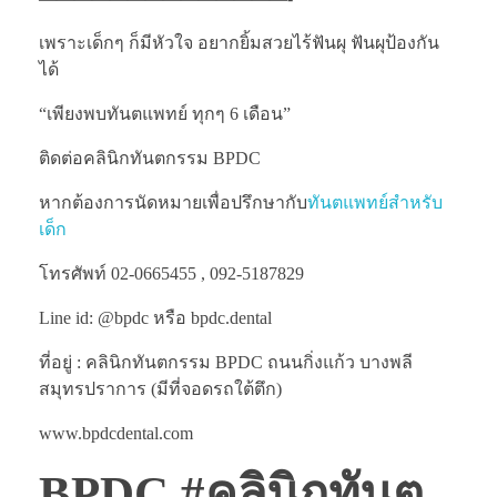
เพราะเด็กๆ ก็มีหัวใจ อยากยิ้มสวยไร้ฟันผุ ฟันผุป้องกัน
ได้
“เพียงพบทันตแพทย์ ทุกๆ 6 เดือน”
ติดต่อคลินิกทันตกรรม BPDC
หากต้องการนัดหมายเพื่อปรึกษากับ
ทันตแพทย์สำหรับ
เด็ก
โทรศัพท์ 02-0665455 , 092-5187829
Line id: @bpdc หรือ bpdc.dental
ที่อยู่ : คลินิกทันตกรรม BPDC ถนนกิ่งแก้ว บางพลี
สมุทรปราการ (มีที่จอดรถใต้ตึก)
www.bpdcdental.com
BPDC #คลินิกทันต