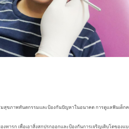
เสริมสุขภาพทันตกรรมและป้องกันปัญหาในอนาคต การดูแลฟันเด็กควรเ
นนมของทารก เพื่อเอาสิ่งสกปรกออกและป้องกันการเจริญเติบโตของแบค