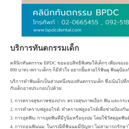
บริการทันตกรรมเด็ก
คลินิกทันตกรรม BPDC ขอมอบสิทธิพิเศษให้เด็กๆ เพียงจองออ
890 บาท) เพราะเด็กๆ ก็มีหัวใจ อยากยิ้มสวยไร้ฟันผุ ฟันผุป้อง
บริการทำฟันเด็กเป็นส่วนหนึ่งของทันตกรรมเด็ก ซึ่งเน้นไปที
กับเด็กอาจประกอบไปด้วย:
การตรวจสุขภาพช่องปาก: ตรวจสุขภาพเงือก ฟัน และกระ
การทำคราบฟลูออไรด์: ทำคราบฟลูออไรด์เพื่อช่วยป้องกันก
การอุดฟัน: การอุดฟันที่มีรูนิ่มหรือถุงปม โดยใช้วัสดุอุดฟั
การถอนฟันนม: ในกรณีที่ฟันนมมีปัญหา ไม่สามารถรักษาไ