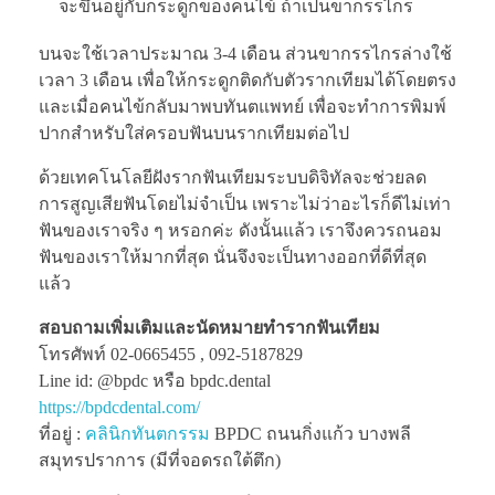
จะขึ้นอยู่กับกระดูกของคนไข้ ถ้าเป็นขากรรไกร
บนจะใช้เวลาประมาณ 3-4 เดือน ส่วนขากรรไกรล่างใช้
เวลา 3 เดือน เพื่อให้กระดูกติดกับตัวรากเทียมได้โดยตรง
และเมื่อคนไข้กลับมาพบทันตแพทย์ เพื่อจะทำการพิมพ์
ปากสำหรับใส่ครอบฟันบนรากเทียมต่อไป
ด้วยเทคโนโลยีฝังรากฟันเทียมระบบดิจิทัลจะช่วยลด
การสูญเสียฟันโดยไม่จำเป็น เพราะไม่ว่าอะไรก็ดีไม่เท่า
ฟันของเราจริง ๆ หรอกค่ะ ดังนั้นแล้ว เราจึงควรถนอม
ฟันของเราให้มากที่สุด นั่นจึงจะเป็นทางออกที่ดีที่สุด
แล้ว
สอบถามเพิ่มเติมและนัดหมายทำรากฟันเทียม
โทรศัพท์ 02-0665455 , 092-5187829
Line id: @bpdc หรือ bpdc.dental
https://bpdcdental.com/
ที่อยู่ :
คลินิกทันตกรรม
BPDC ถนนกิ่งแก้ว บางพลี
สมุทรปราการ (มีที่จอดรถใต้ตึก)