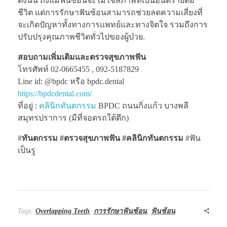
ดังนั้น ถึงแม้ฟันซ้อนจะไม่ใช่สภาพที่เป็นอันตรายต่อ
ชีวิต แต่การรักษาฟันซ้อนสามารถช่วยลดความเสี่ยงที่
จะเกิดปัญหาทั้งทางการแพทย์และทางจิตใจ รวมถึงการ
ปรับปรุงคุณภาพชีวิตทั่วไปของผู้ป่วย.
สอบถามเพิ่มเติมและตรวจสุขภาพฟัน
โทรศัพท์ 02-0665455 , 092-5187829
Line id: @bpdc หรือ bpdc.dental
https://bpdcdental.com/
ที่อยู่ :
คลินิกทันตกรรม
BPDC ถนนกิ่งแก้ว บางพลี
สมุทรปราการ (มีที่จอดรถใต้ตึก)
#
ทันตกรรม #ตรวจสุขภาพฟัน
#คลินิกทันตกรรม
#ฟัน
เป็นรู
Tags:
Overlapping Teeth
,
การรักษาฟันซ้อน
,
ฟันซ้อน