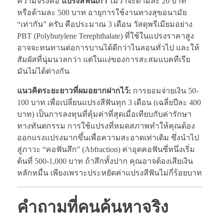
ความจริงคือ
แปรงสีฟันเก่า
ไม่ว่าจะด้ามละ 20 บาท
หรือด้ามละ 500 บาท อายุการใช้งานทางสุขอนามัย
“เท่ากัน” ครับ คือประมาณ 3 เดือน วัสดุพรีเมียมอย่าง
PBT (Polybutylene Terephthalate) ที่ใช้ในแปรงราคาสูง
อาจจะทนทานต่อการบานได้ดีกว่าไนลอนทั่วไป และให้
สัมผัสที่นุ่มนวลกว่า แต่ในแง่ของการสะสมแบคทีเรีย
มันไม่ได้ต่างกัน
แนวคิดระยะยาวที่ผมอยากฝากไว้:
การยอมจ่ายเงิน 50-
100 บาท เพื่อเปลี่ยนแปรงสีฟันทุก 3 เดือน (เฉลี่ยปีละ 400
บาท) เป็นการลงทุนที่คุ้มค่าที่สุดเมื่อเทียบกับค่ารักษา
ทางทันตกรรม การใช้แปรงที่หมดสภาพทำให้คุณต้อง
ออกแรงแปรงมากขึ้นเพื่อความสะอาดเท่าเดิม ซึ่งนำไป
สู่ภาวะ “คอฟันสึก” (Abfraction) ค่าอุดคอฟันซี่หนึ่งเริ่ม
ต้นที่ 500-1,000 บาท ถ้าสึกทั้งปาก คุณอาจต้องเสียเงิน
หลักหมื่น เพียงเพราะประหยัดค่าแปรงสีฟันไม่กี่ร้อยบาท
คำถามที่คนค้นหาจริง