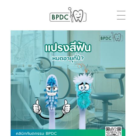
BPDC
แค่เว็บเวิร์ดเพรสเว็บหนึ่ง