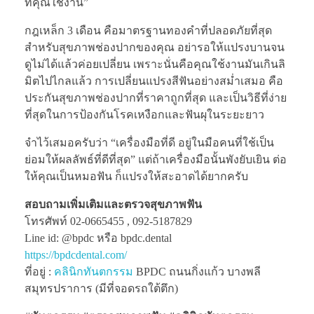
ที่คุณใช้งาน”
กฎเหล็ก 3 เดือน คือมาตรฐานทองคำที่ปลอดภัยที่สุด
สำหรับสุขภาพช่องปากของคุณ อย่ารอให้แปรงบานจน
ดูไม่ได้แล้วค่อยเปลี่ยน เพราะนั่นคือคุณใช้งานมันเกินลิ
มิตไปไกลแล้ว การเปลี่ยนแปรงสีฟันอย่างสม่ำเสมอ คือ
ประกันสุขภาพช่องปากที่ราคาถูกที่สุด และเป็นวิธีที่ง่าย
ที่สุดในการป้องกันโรคเหงือกและฟันผุในระยะยาว
จำไว้เสมอครับว่า “เครื่องมือที่ดี อยู่ในมือคนที่ใช้เป็น
ย่อมให้ผลลัพธ์ที่ดีที่สุด” แต่ถ้าเครื่องมือนั้นพังยับเยิน ต่อ
ให้คุณเป็นหมอฟัน ก็แปรงให้สะอาดได้ยากครับ
สอบถามเพิ่มเติมและตรวจสุขภาพฟัน
โทรศัพท์ 02-0665455 , 092-5187829
Line id: @bpdc หรือ bpdc.dental
https://bpdcdental.com/
ที่อยู่ :
คลินิกทันตกรรม
BPDC ถนนกิ่งแก้ว บางพลี
สมุทรปราการ (มีที่จอดรถใต้ตึก)