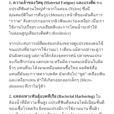
1. ความล้าของวัสดุ (Material Fatigue) และแรงดีด
ขน
แปรงสีฟันส่วนใหญ่ทำจากไนลอน (Nylon) ซึ่งมี
คุณสมบัติในการคืนรูป (Memory) หน้าที่ของมันคือการ
“กวาด” สิ่งสกปรกออกจากผิวฟันและร่องเหงือก เมื่อเรา
ใช้งานไปเรื่อยๆ แรงเสียดสีและการโดนน้ำจะทำให้
ไนลอนสูญเสียแรงดีดตัว (Resilience)
จากประสบการณ์ที่ผมส่องกล้องขยายดูแปรงของคนไข้
ขนแปรงที่ผ่านการใช้งานมา 3 เดือน แม้ตาเปล่าจะดูว่า
มันยังตรงอยู่ แต่ภายใต้กล้องจุลทรรศน์ ปลายขนแปรง
จะเริ่มสึกกร่อน แตกปลาย หรือมีความคมเหมือนใบมีด
จิ๋วๆ แทนที่จะโค้งมนเหมือนตอนซื้อใหม่ ผลลัพธ์คือ
แทนที่มันจะกวาดคราบพลัค มันกลับไป “ขูด” เคลือบฟัน
และเหงือกแทน ทำให้เกิดรอยถลอกเล็กๆ (Micro-
abrasion) ที่เราไม่รู้ตัว
2. แหล่งเพาะพันธุ์แบคทีเรีย (Bacterial Harboring)
ใน
ห้องน้ำที่มีความชื้นสูง แปรงสีฟันคือคอนโดมิเนียมชั้นดี
ของเชื้อโรคครับ ยิ่งขนแปรงมีการใช้งานนาน พื้นผิว