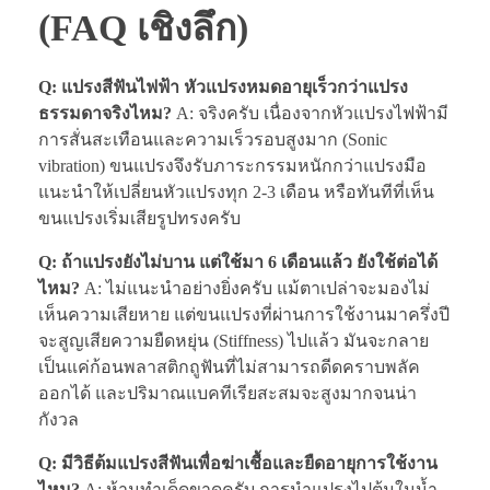
(FAQ เชิงลึก)
Q: แปรงสีฟันไฟฟ้า หัวแปรงหมดอายุเร็วกว่าแปรง
ธรรมดาจริงไหม?
A: จริงครับ เนื่องจากหัวแปรงไฟฟ้ามี
การสั่นสะเทือนและความเร็วรอบสูงมาก (Sonic
vibration) ขนแปรงจึงรับภาระกรรมหนักกว่าแปรงมือ
แนะนำให้เปลี่ยนหัวแปรงทุก 2-3 เดือน หรือทันทีที่เห็น
ขนแปรงเริ่มเสียรูปทรงครับ
Q: ถ้าแปรงยังไม่บาน แต่ใช้มา 6 เดือนแล้ว ยังใช้ต่อได้
ไหม?
A: ไม่แนะนำอย่างยิ่งครับ แม้ตาเปล่าจะมองไม่
เห็นความเสียหาย แต่ขนแปรงที่ผ่านการใช้งานมาครึ่งปี
จะสูญเสียความยืดหยุ่น (Stiffness) ไปแล้ว มันจะกลาย
เป็นแค่ก้อนพลาสติกถูฟันที่ไม่สามารถดีดคราบพลัค
ออกได้ และปริมาณแบคทีเรียสะสมจะสูงมากจนน่า
กังวล
Q: มีวิธีต้มแปรงสีฟันเพื่อฆ่าเชื้อและยืดอายุการใช้งาน
ไหม?
A: ห้ามทำเด็ดขาดครับ การนำแปรงไปต้มในน้ำ