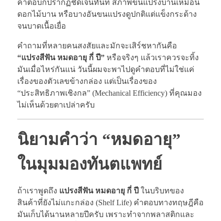
คำตอบก็ปรากฏชัดเจนทันที สภาพขนแปรงบานเหมือน
ดอกไม้บาน หรือบางอันขนแปรงดูปกติแต่แข็งกระด้าง
จนบาดเนื้อเยื่อ
คำถามที่หลายคนสงสัยและมักจะเสิร์ชหากันคือ
“แปรงสีฟัน หมดอายุ กี่ ปี”
หรือจริงๆ แล้วเราควรจะทิ้ง
มันเมื่อไหร่กันแน่ วันนี้ผมจะพาไปดูคำตอบที่ไม่ใช่แค่
เรื่องของตัวเลขข้างกล่อง แต่เป็นเรื่องของ
“ประสิทธิภาพเชิงกล” (Mechanical Efficiency) ที่คุณมอง
ไม่เห็นด้วยตาเปล่าครับ
นิยามคำว่า “หมดอายุ”
ในมุมมองทันตแพทย์
ถ้าเราพูดถึง
แปรงสีฟัน หมดอายุ กี่ ปี
ในบริบทของ
สินค้าที่ยังไม่แกะกล่อง (Shelf Life) คำตอบทางทฤษฎีคือ
มันเก็บได้นานหลายปีครับ เพราะทำจากพลาสติกและ