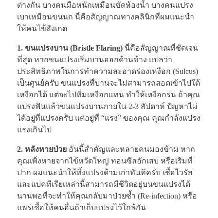
ต่างกัน บางคนมือหนักเหมือนขัดห้องน้ำ บางคนแปรง
เบาเหมือนขนนก นี่คือสัญญาณทางคลินิกที่ผมแนะนำ
ให้คนไข้สังเกต
1. ขนแปรงบาน (Bristle Flaring)
นี่คือสัญญาณที่ชัดเจน
ที่สุด หากขนแปรงเริ่มบานออกด้านข้าง แปลว่า
ประสิทธิภาพในการทำความสะอาดร่องเหงือก (Sulcus)
เป็นศูนย์ครับ ขนแปรงที่บานจะไม่สามารถสอดเข้าไปใต้
เหงือกได้ แต่จะไปทิ่มเหงือกแทน ทำให้เหงือกร่น ถ้าคุณ
แปรงฟันแล้วขนแปรงบานภายใน 2-3 สัปดาห์ ปัญหาไม่
ได้อยู่ที่แปรงครับ แต่อยู่ที่ “แรง” ของคุณ คุณกำลังแปรง
แรงเกินไป
2. หลังหายป่วย
อันนี้สำคัญและหลายคนมองข้าม หาก
คุณเพิ่งหายจากไข้หวัดใหญ่ ทอนซิลอักเสบ หรือเริมที่
ปาก ผมแนะนำให้ทิ้งแปรงด้ามเก่าทันทีครับ เชื้อไวรัส
และแบคทีเรียเหล่านี้สามารถมีชีวิตอยู่บนขนแปรงได้
นานพอที่จะทำให้คุณกลับมาป่วยซ้ำ (Re-infection) หรือ
แพร่เชื้อให้คนอื่นถ้าเก็บแปรงไว้ใกล้กัน