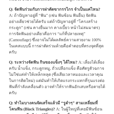
Q: จัดฟันร่วมกับการผ่าตัดขากรรไกร จำเป็นแค่ไหน?
A: ถ้าปัญหาอยู่ที่ “ฟัน” (เช่น ฟันซ้อน ฟันยื่น) จัดฟัน
อย่างเดียวช่วยได้ครับ แต่ถ้าปัญหาอยู่ที่ “โครงสร้าง
กระดูก” (เช่น คางยื่นมาก คางเบี้ยว หน้าไม่สมมาตร)
การจัดฟันอย่างเดียวคือการ “แก้ที่ปลายเหตุ”
(Camouflage) ซึ่งอาจไม่ได้ผลลัพธ์ความสวยงาม 100%
ในเคสแบบนี้ การผ่าตัดร่วมด้วยคือคำตอบที่ตรงจุดที่สุด
ครับ
Q: ระหว่างจัดฟัน กินของแข็งๆ ได้ไหม?
A: เลี่ยงได้เลี่ยง
ครับ น้ำแข็ง, กระดูกหมู, ถั่วเปลือกแข็ง คือศัตรูตัวฉกาจ
ไม่ใช่แค่ทำให้เหล็กหลุด (ซึ่งเสียเวลาหมอและเวลาคุณ
ในการติดใหม่) แต่มันทำให้เกิดแรงกระแทกที่รุนแรงต่อ
ฟันที่กำลังเคลื่อนตัว อาจทำให้รากฟันอักเสบหรือตายได้
ครับ
Q: ทำไมบางคนจัดเสร็จแล้วมี “รูดำๆ” สามเหลี่ยมที่
โคนฟัน (Black Triangles)?
A: ในผู้ใหญ่ที่เคยมีฟันซ้อน