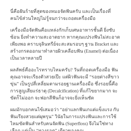
นี่คือฝันร้ายที่สุดของหมอจัดฟันครับ และเป็นเรื่องที่
คนไข้ส่วนใหญ่ไม่รู้จนกว่าจะถอดเครื่องมือ
เครื่องมือจัดฟันคือแหล่งกักเก็บเศษอาหารชั้นดี ยิ่งซับ
ซ้อน ยิ่งทำความสะอาดยาก หากคุณแปรงฟันไม่สะอาด
เพียงพอ คราบจุลินทรีย์จะสะสมรอบๆ ฐาน Bracket และ
สร้างกรดออกมาทำลายผิวเคลือบฟัน (Enamel) ต่อเนื่อง
เป็นเวลาหลายปี
ผลลัพธ์คืออะไรทราบไหมครับ? วันที่ถอดเครื่องมือ ฟัน
คุณอาจจะเรียงตัวสวยเป๊ะ แต่ผิวฟันจะมี “รอยด่างสีขาว
ขุ่น” เป็นรูปสี่เหลี่ยมตามรอยฐานเครื่องมือ ซึ่งรอยนี้คือ
การสูญเสียแร่ธาตุ (Decalcification) ที่แก้ไขยากมาก จะ
ขัดก็ไม่ออก จะฟอกสีฟันก็อาจจะยิ่งเห็นชัด
ผมมักบอกคนไข้เสมอว่า “อย่าแลกฟันเกแต่แข็งแรง กับ
ฟันเรียงสวยแต่ผุพรุน” วินัยในการแปรงฟันและการใช้
ไหมขัดฟันสำหรับคนจัดฟัน (Superfloss) จึงไม่ใช่ทาง
เลือก แต่เป็น “ทางรอด” เดียวของคุณ