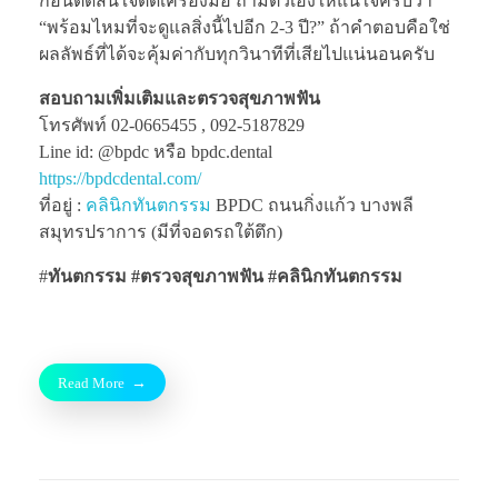
ก่อนตัดสินใจติดเครื่องมือ ถามตัวเองให้แน่ใจครับว่า
“พร้อมไหมที่จะดูแลสิ่งนี้ไปอีก 2-3 ปี?” ถ้าคำตอบคือใช่
ผลลัพธ์ที่ได้จะคุ้มค่ากับทุกวินาทีที่เสียไปแน่นอนครับ
สอบถามเพิ่มเติมและตรวจสุขภาพฟัน
โทรศัพท์ 02-0665455 , 092-5187829
Line id: @bpdc หรือ bpdc.dental
https://bpdcdental.com/
ที่อยู่ :
คลินิกทันตกรรม
BPDC ถนนกิ่งแก้ว บางพลี
สมุทรปราการ (มีที่จอดรถใต้ตึก)
#
ทันตกรรม #ตรวจสุขภาพฟัน
#คลินิกทันตกรรม
Read More