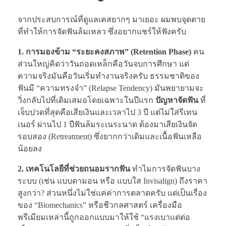
จากประสบการณ์ที่ดูแลเคสยากๆ มาเยอะ ผมพบจุดตาย
ที่ทำให้การจัดฟันล้มเหลว ซึ่งอยากแชร์ให้ฟังครับ
1. การมองข้าม “ระยะคงสภาพ” (Retention Phase)
คน
ส่วนใหญ่คิดว่าวันถอดเหล็กคือวันจบการศึกษา แต่
ความจริงมันคือวันเริ่มทำงานจริงครับ ธรรมชาติของ
ฟันมี “ความทรงจำ” (Relapse Tendency) มันพยายามจะ
วิ่งกลับไปที่เดิมเสมอโดยเฉพาะในปีแรก
ปัญหาจัดฟัน
ที่
เจ็บปวดที่สุดคือเสียเงินและเวลาไป 3 ปี แต่ไม่ใส่รีเทน
เนอร์ ผ่านไป 1 ปีฟันล้มระเนระนาด ต้องมาเสียเงินจัด
รอบสอง (Retreatment) ซึ่งยากกว่าเดิมและเนื้อฟันเหลือ
น้อยลง
2. เทคโนโลยีที่ช่วยถนอมรากฟัน
ทำไมการจัดฟันบาง
ระบบ (เช่น แบบดามอน หรือ แบบใส Invisalign) ถึงราคา
สูงกว่า? ส่วนหนึ่งไม่ใช่แค่ค่าการตลาดครับ แต่เป็นเรื่อง
ของ “Biomechanics” หรือชีวกลศาสตร์ เครื่องมือ
พรีเมียมเหล่านี้ถูกออกแบบมาให้ใช้ “แรงเบาแต่ต่อ