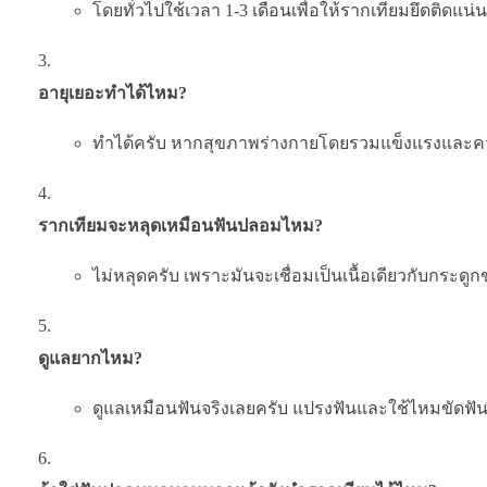
โดยทั่วไปใช้เวลา 1-3 เดือนเพื่อให้รากเทียมยึดติดแน
อายุเยอะทำได้ไหม?
ทำได้ครับ หากสุขภาพร่างกายโดยรวมแข็งแรงและคว
รากเทียมจะหลุดเหมือนฟันปลอมไหม?
ไม่หลุดครับ เพราะมันจะเชื่อมเป็นเนื้อเดียวกับกระดู
ดูแลยากไหม?
ดูแลเหมือนฟันจริงเลยครับ แปรงฟันและใช้ไหมขัดฟั