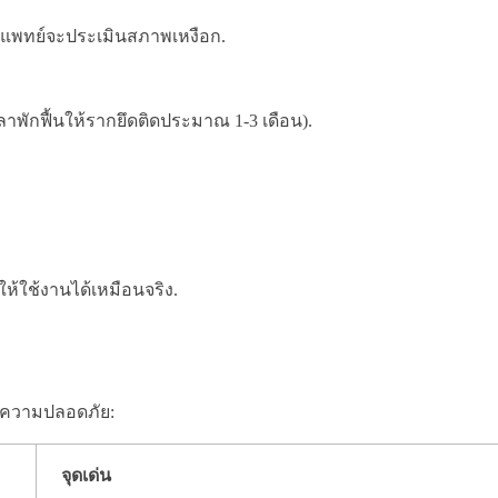
ะแพทย์จะประเมินสภาพเหงือก.
พักฟื้นให้รากยึดติดประมาณ 1-3 เดือน).
ให้ใช้งานได้เหมือนจริง.
?
องความปลอดภัย:
จุดเด่น