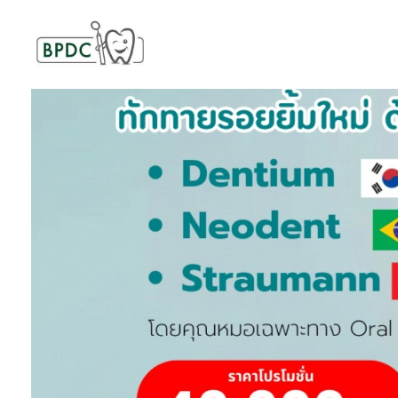
BPDC
แค่เว็บเวิร์ดเพรสเว็บหนึ่ง