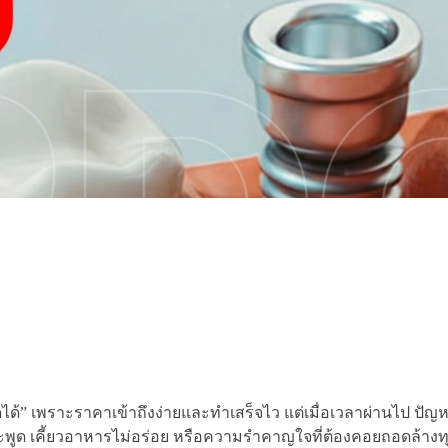
ได้” เพราะราคาเข้าถึงง่ายและทำเสร็จไว แต่เมื่อเวลาผ่านไป ปัญ
พูด เคี้ยวอาหารไม่อร่อย หรือความรำคาญใจที่ต้องคอยถอดล้างท