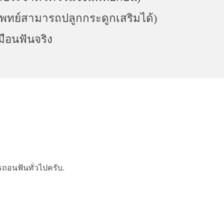
แพทย์สามารถปลูกกระดูกเสริมได้)
ือนฟันจริง
ถอนฟันทั่วไปครับ.