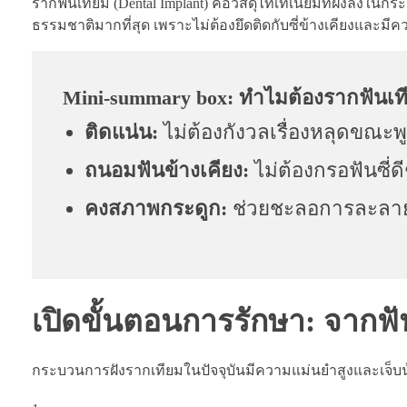
รากฟันเทียม (Dental Implant) คือวัสดุไทเทเนียมที่ฝังลงในกระ
ธรรมชาติมากที่สุด เพราะไม่ต้องยึดติดกับซี่ข้างเคียงและมี
Mini-summary box: ทำไมต้องรากฟันเท
ติดแน่น:
ไม่ต้องกังวลเรื่องหลุดขณะพู
ถนอมฟันข้างเคียง:
ไม่ต้องกรอฟันซี่ด
คงสภาพกระดูก:
ช่วยชะลอการละลาย
เปิดขั้นตอนการรักษา: จากฟัน
กระบวนการฝังรากเทียมในปัจจุบันมีความแม่นยำสูงและเจ็บน้