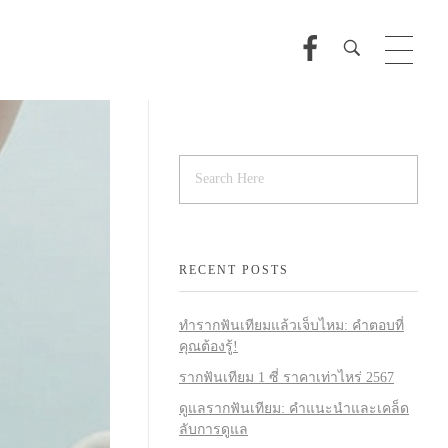
RECENT POSTS
ทำรากฟันเทียมแล้วเจ็บไหม: คำตอบที่
คุณต้องรู้!
รากฟันเทียม 1 ซี่ ราคาเท่าไหร่ 2567
ดูแลรากฟันเทียม: คำแนะนำและเคล็ด
ลับการดูแล