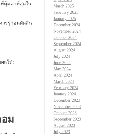
่คุ้มค่าที่สุดใน
March 2025
February 2025
January 2025
วรรู้ก่อนตัดสิน
December 2024
November 2024
October 2024
September 2024
August 2024
July 2024
งผลให้:
June 2024
May 2024
April 2024
March 2024
February 2024
January 2024
December 2023
November 2023
October 2023
ปลอม
September 2023
August 2023
July 2023