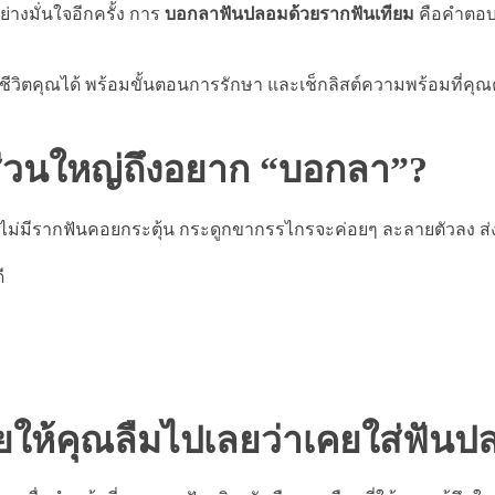
่างมั่นใจอีกครั้ง การ
บอกลาฟันปลอมด้วยรากฟันเทียม
คือคำตอบที
วิตคุณได้ พร้อมขั้นตอนการรักษา และเช็กลิสต์ความพร้อมที่คุณค
่วนใหญ่ถึงอยาก “บอกลา”?
บ เมื่อไม่มีรากฟันคอยกระตุ้น กระดูกขากรรไกรจะค่อยๆ ละลายตัวลง ส่
ี
วยให้คุณลืมไปเลยว่าเคยใส่ฟัน