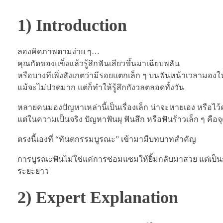
1) Introduction
ลองคิดภาพตามง่าย ๆ…
คุณกัดของแข็งแล้วรู้สึกฟันเสียวขึ้นมาเฉียบพลัน
หรือบางทีเพิ่งสังเกตว่ามีรอยแตกเล็ก ๆ บนฟันหน้าเวลามอ
แม้จะไม่ปวดมาก แต่ก็ทำให้รู้สึกกังวลตลอดทั้งวัน
หลายคนมองปัญหาเหล่านี้เป็นเรื่องเล็ก น่าจะหายเอง หรือไ
แต่ในความเป็นจริง ปัญหาฟันผุ ฟันสึก หรือฟันร้าวเล็ก ๆ ค
ตรงนี้เองที่ “ทันตกรรมบูรณะ” เข้ามามีบทบาทสำคัญ
การบูรณะฟันไม่ใช่แค่การซ่อมแซมให้ยิ้มกลับมาสวย แต่เป็
ระยะยาว
2) Expert Explanation