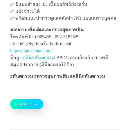
✅ มีแบบจำลอง 3D เห็นผลลัพธ์ก่อนเริ่ม
✅ แบ่งชำระได้
✅ พร้อมแนะนำการดูแลหลังทำ IPR แบบเฉพาะบุคคล
สอบถามเพิ่มเติมและตรวจสุขภาพฟัน
โทรศัพท์ 02-0665455 , 092-5187829
Line id: @bpdc หรือ bpdc.dental
https://bpdcdental.com/
ที่อยู่ :
คลินิกทันตกรรม
BPDC ถนนกิ่งแก้ว บางพลี
สมุทรปราการ (มีที่จอดรถใต้ตึก)
#
ทันตกรรม #ตรวจสุขภาพฟัน
#คลินิกทันตกรรม
Read More