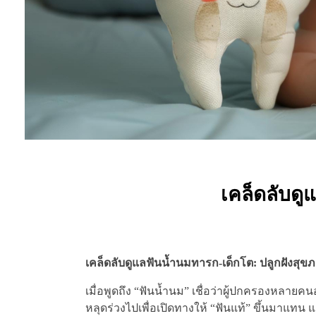
เคล็ดลับดู
เคล็ดลับดูแลฟันน้ำนมทารก-เด็กโต: ปลูกฝังสุขภา
เมื่อพูดถึง “ฟันน้ำนม” เชื่อว่าผู้ปกครองหลายคนอ
หลุดร่วงไปเพื่อเปิดทางให้ “ฟันแท้” ขึ้นมาแท