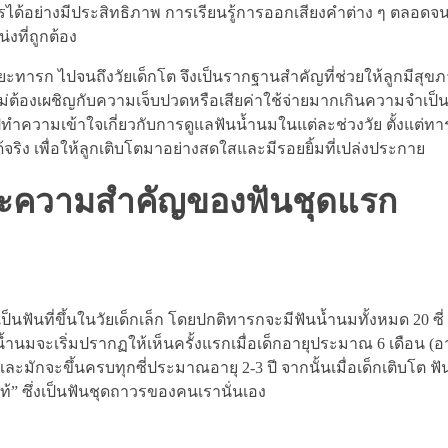
หารได้อย่างมีประสิทธิภาพ การเรียนรู้การออกเสียงคำต่าง ๆ ตลอดจ
งที่ถูกต้อง
ยะทารก ไปจนถึงวัยเด็กโต จึงเป็นรากฐานสำคัญที่ช่วยให้ลูกมีสุข
ม่ต้องเผชิญกับความเจ็บปวดหรือเสียค่าใช้จ่ายมากเกินความจำเป็
ความเข้าใจเกี่ยวกับการดูแลฟันน้ำนมในแต่ละช่วงวัย ตั้งแต่ทา
้จริง เพื่อให้ลูกเติบโตมาอย่างสดใสและมีรอยยิ้มที่เปล่งประกาย
 และความสำคัญของฟันชุดแรก
เป็นฟันที่ขึ้นในวัยเด็กเล็ก โดยปกติทารกจะมีฟันน้ำนมทั้งหมด 20 ซี่
นน้ำนมจะเริ่มปรากฏให้เห็นครั้งแรกเมื่อเด็กอายุประมาณ 6 เดือน (อ
) และมักจะขึ้นครบทุกซี่ประมาณอายุ 2-3 ปี จากนั้นเมื่อเด็กเติบโต ฟั
้” ซึ่งเป็นฟันชุดถาวรของคนเรานั่นเอง