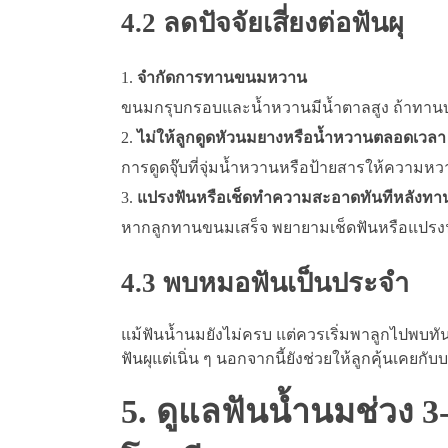
4.2 ลดปัจจัยเสี่ยงต่อฟันผุ
จำกัดการทานขนมหวาน
ขนมกรุบกรอบและน้ำหวานมีน้ำตาลสูง ถ้าทานบ่อย ๆ
ไม่ให้ลูกดูดหัวนมยางหรือน้ำหวานตลอดเวลา
การดูดจุ๊บที่จุ่มน้ำหวานหรือป้ายสารให้ความหว
แปรงฟันหรือเช็ดทำความสะอาดทันทีหลังทา
หากลูกทานขนมเสร็จ พยายามเช็ดฟันหรือแปร
4.3 พบหมอฟันเป็นประจำ
แม้ฟันน้ำนมยังไม่ครบ แต่ควรเริ่มพาลูกไปพบทัน
ฟันผุแต่เนิ่น ๆ นอกจากนี้ยังช่วยให้ลูกคุ้นเค
5. ดูแลฟันน้ำนมช่วง 3