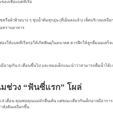
มของเชื้อแบคทีเรีย
อผ้าฝ้ายบาง ๆ ชุบน้ำต้มสุกอุ่น (ที่เย็นลงแล้ว) เช็ดบริเวณเหงือ
หรือคราบอาหาร
งให้แบคทีเรียก่อให้เกิดฟันผุในอนาคต ควรฝึกให้ลูกดื่มนมเสร็จแ
กมีอายุเกิน 6 เดือนขึ้นไป และหมอเด็กแนะนำว่าสามารถดื่มน้ำได้) เ
มช่วง “ฟันซี่แรก” โผล่
-8 เดือน คุณพ่อคุณแม่มักตื่นเต้น แต่ขณะเดียวกันเด็กอาจมีอาการ
ำลังดันเหงือกขึ้น