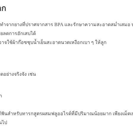
อก
ภัย ทำจากยางที่ปราศจากสาร BPA และรักษาความสะอาดสม่ำเสมอ 
่วยลดการอักเสบได้
 อาจใช้ผ้าก๊อซชุบน้ำเย็นสะอาดนวดเหงือกเบา ๆ ให้ลูก
อย่างจริงจัง เช่น
ก
สีฟันสำหรับทารกสูตรผสมฟลูออไรด์ที่มีปริมาณน้อยมาก เพียงเม็ดเ
ินไป