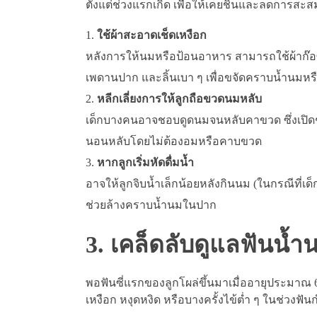
ตั้งแต่ช่วงแรกเกิด เพื่อให้เคยชินและลดการสะส
ใช้ผ้าสะอาดเช็ดเหงือก
หลังการให้นมหรือป้อนอาหาร สามารถใช้ผ้าก๊อซหรื
เพดานปาก และลิ้นเบา ๆ เพื่อขจัดคราบน้ำนม
หลีกเลี่ยงการให้ลูกถือขวดนมหลับ
เด็กบางคนอาจชอบดูดนมจนหลับคาขวด ซึ่งเปิดช่อ
นอนหลับโดยไม่ต้องอมหรือคาบขวด
หากลูกเริ่มหัดดื่มน้ำ
อาจให้ลูกจิบน้ำเล็กน้อยหลังกินนม (ในกรณีที่เด็
ช่วยล้างคราบน้ำนมในปาก
3. เคล็ดลับดูแลฟันน้ำน
พอฟันซี่แรกของลูกโผล่ขึ้นมาเมื่ออายุประมาณ 6
เหงือก หงุดหงิด หรือบางครั้งไข้ต่ำ ๆ ในช่วงฟันก